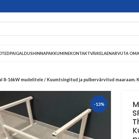
OTED
PAIGALDUS
HINNAPAKKUMINE
KONTAKT
VÄIKELAEN
ARVUTA OMA
 8-16kW mudelitele / Kuumtsingitud ja pulbervärvitud maaraam. 
M
-13%
S
T
K