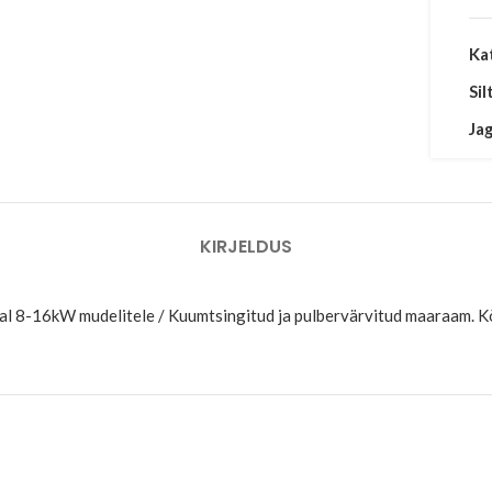
Ka
Sil
Jag
KIRJELDUS
 8-16kW mudelitele / Kuumtsingitud ja pulbervärvitud maaraam. 