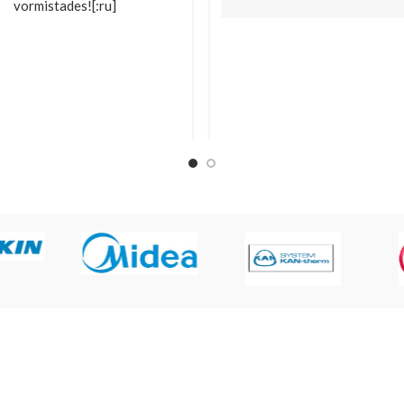
vormistades![:ru]
NB! Pakume 
paigaldusteenust. 
Мы предлагаем услугу 
Tellimisel küsi 
новки. Запросите 
hinnapakkumist!
вое предложение при 
млении заказа!
[:ru]
[:en]
NB! Мы предлагаем усл
 offer installation service.
установки. Запросите 
st a quote when placing an
ценовое предложение п
order!
оформлении заказа!
[:]
[:en]
NB! We offer installation se
Request a quote when placi
order!