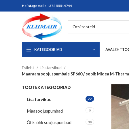
Helistage meile
+372 55514744
KATEGOORIAD
AVALEHT
TO
Esileht
Lisatarvikud
Maaraam soojuspumbale SP660 / sobib Midea M-Thermal
TOOTEKATEGOORIAD
22
Lisatarvikud
8
Maasoojuspumbad
48
Õhk-õhk soojuspumbad