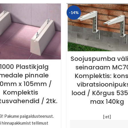
-14%
Soojuspumba väl
1000 Plastikjalg
seinaraam MC70
medale pinnale
Komplektis: kons
00mm x 105mm /
vibratsioonipuks
Komplektis
lood / Kõrgus 5
tusvahendid / 2tk.
max 140kg
NB! Pakume paigaldusteenust.
[:et]
i hinnapakkumist tellimust