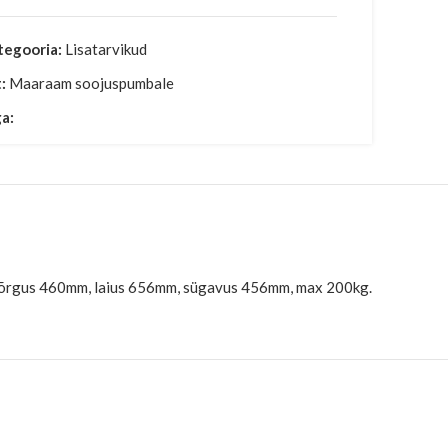
tegooria:
Lisatarvikud
t:
Maaraam soojuspumbale
a:
Kõrgus 460mm, laius 656mm, sügavus 456mm, max 200kg.