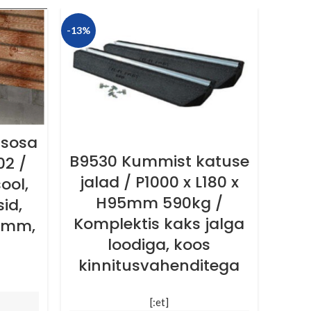
-13%
-22%
3-t
s
isosa
tar
B9530 Kummist katuse
2 /
jalad / P1000 x L180 x
ool,
066
H95mm 590kg /
id,
3
Komplektis kaks jalga
35mm,
aja
loodiga, koos
ja 
kinnitusvahenditega
[:et]