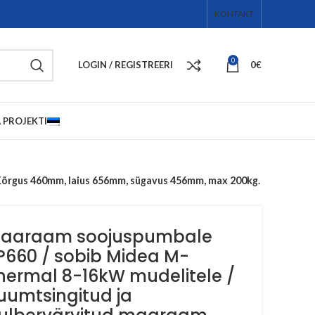
KONTAKT
0
LOGIN / REGISTREERI
0
€
 PROJEKTI
Kõrgus 460mm, laius 656mm, sügavus 456mm, max 200kg.
aaraam soojuspumbale
P660 / sobib Midea M-
hermal 8-16kW mudelitele /
uumtsingitud ja