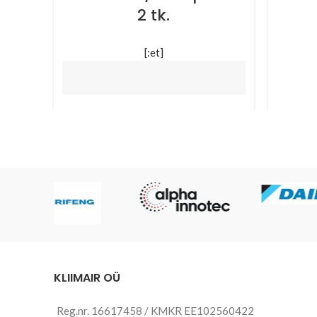
2 tk.
[:et]
NB! 
уста
цено
NB! Pakume 
офор
paigaldusteenust. 
Tellimisel küsi 
hinnapakkumist!
NB! We
Reque
[:ru]
NB! Мы предлагаем услугу 
установки. Запросите 
KLIIMAIR OÜ
ценовое предложение при 
оформлении заказа!
Reg.nr. 16617458 / KMKR EE102560422