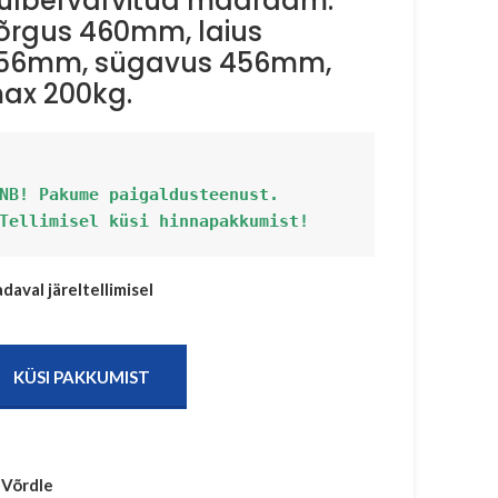
ulbervärvitud maaraam.
õrgus 460mm, laius
56mm, sügavus 456mm,
ax 200kg.
NB! Pakume paigaldusteenust. 
Tellimisel küsi hinnapakkumist!
daval järeltellimisel
KÜSI PAKKUMIST
Võrdle