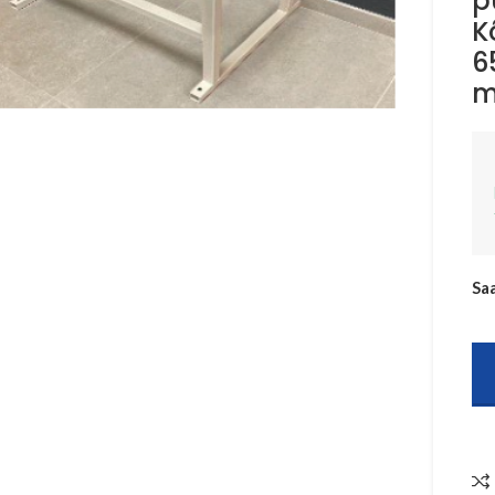
p
K
6
Suurenda
m
Saa