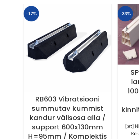
-17%
-33%
SP
la
10
RB603 Vibratsiooni
summutav kummist
kinni
kandur välisosa alla /
support 600x130mm
[:et] 
Küs
H=95mm / Komplektis