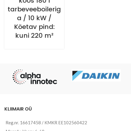
koos 180 l
tarbeveeboilerig
a / 10 kW /
Köetav pind:
kuni 220 m²
KLIIMAIR OÜ
Reg.nr. 16617458 / KMKR EE102560422