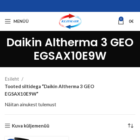
0
MENÜÜ
0
€
Daikin Altherma 3 GEO
EGSAX10E9W
Esileht
Tooted siltidega “Daikin Altherma 3 GEO
EGSAX10E9W”
Näitan ainukest tulemust
Kuva küljemenüü