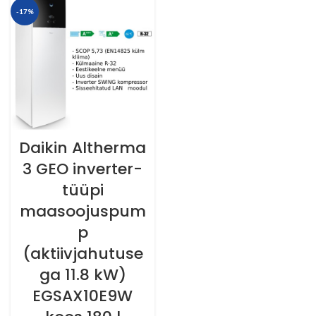
-17%
Daikin Altherma
3 GEO inverter-
tüüpi
maasoojuspum
p
(aktiivjahutuse
ga 11.8 kW)
EGSAX10E9W