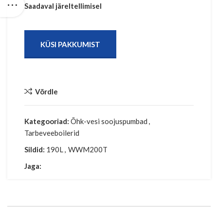
Saadaval järeltellimisel
KÜSI PAKKUMIST
Võrdle
Kategooriad:
Õhk-vesi soojuspumbad
,
Tarbeveeboilerid
Sildid:
190L
,
WWM200T
Jaga: