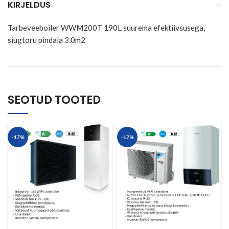
KIRJELDUS
Tarbeveeboiler WWM200T 190L suurema efektiivsusega,
siugtoru pindala 3,0m2
SEOTUD TOOTED
-17%
-17%