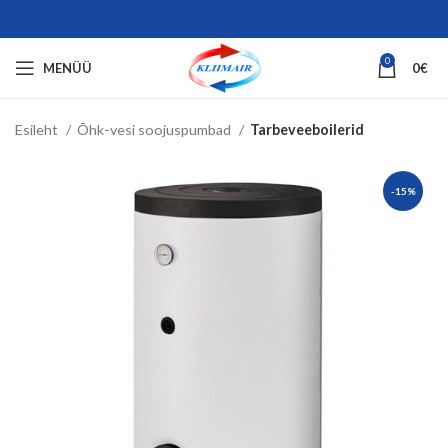
0
MENÜÜ
0
€
Esileht
Õhk-vesi soojuspumbad
Tarbeveeboilerid
-15%