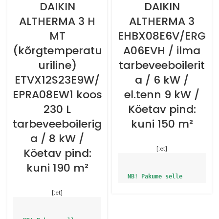
DAIKIN
DAIKIN
ALTHERMA 3 H
ALTHERMA 3
MT
EHBX08E6V/ERG
(kõrgtemperatu
A06EVH / ilma
uriline)
tarbeveeboilerit
ETVX12S23E9W/
a / 6 kW /
EPRA08EW1 koos
el.tenn 9 kW /
230 L
Köetav pind:
tarbeveeboilerig
kuni 150 m²
a / 8 kW /
[:et]
Köetav pind:
kuni 190 m²
NB! Pakume selle 
soojuspumba 
[:et]
paigaldusteenust. 
Hind alates 1450€ ja 
oleneb süsteemi 